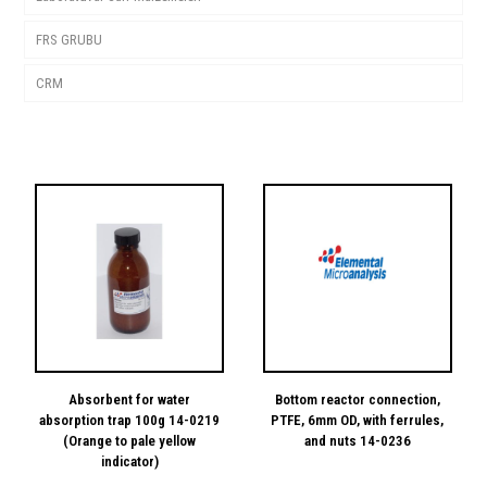
FRS GRUBU
Kalorimetre
Cam Ürünler
Elemental Analiz
Antek Instruments®
CRM
TGA
Plastik Ürünler
FRS Potaları
Nem Kül Uçucu
Analytik Jena®
Teraziler
Diğer
FRS Kupelleri
OREAS
Protein Analizi
Elementar Instruments®
Kül Fırınları
FRS Fırınları
AMİS
TE Instruments®
Dispenserler
NCS
Thermo (Euroglas) Instruments®
Dispenser
Shimadzu Instruments®
İnkubatör
Etüvler
Numune Hazırlama Cihazları
Absorbent for water
Bottom reactor connection,
absorption trap 100g 14-0219
PTFE, 6mm OD, with ferrules,
Kırıcı
(Orange to pale yellow
and nuts 14-0236
indicator)
Öğütücü