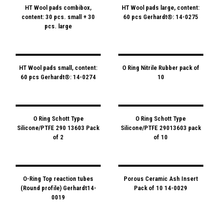
HT Wool pads combibox,
HT Wool pads large, content:
content: 30 pcs. small + 30
60 pcs Gerhardt®: 14-0275
pcs. large
HT Wool pads small, content:
O Ring Nitrile Rubber pack of
60 pcs Gerhardt®: 14-0274
10
O Ring Schott Type
O Ring Schott Type
Silicone/PTFE 290 13603 Pack
Silicone/PTFE 29013603 pack
of 2
of 10
O-Ring Top reaction tubes
Porous Ceramic Ash Insert
(Round profile) Gerhardt14-
Pack of 10 14-0029
0019